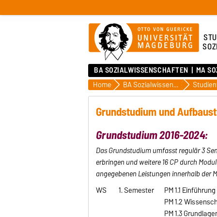
STU
SOZ
BA SOZIALWISSENSCHAFTEN
MA SO
Home
BA Sozialwissenschaften
Studien
Grundstudium und Aufbaust
Grundstudium 2016-2024:
Das Grundstudium umfasst regulär 3 Seme
erbringen und weitere 16 CP durch Module
angegebenen Leistungen innerhalb der M
WS
1. Semester
PM 1.1 Einführun
PM 1.2 Wissensch
PM 1.3 Grundlage