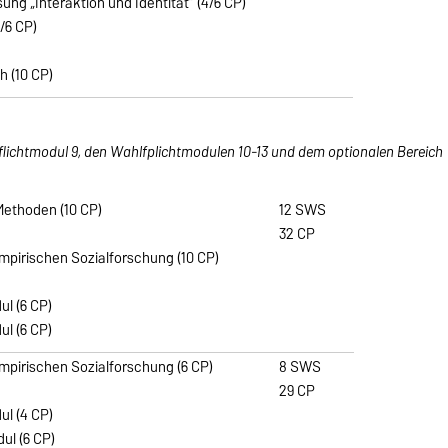
sung „Interaktion und Identität“ (4/6 CP)
4/6 CP)
h (10 CP)
flichtmodul 9, den Wahlfplichtmodulen 10-13 und dem optionalen Bereich
 Methoden (10 CP)
12 SWS
32 CP
empirischen Sozialforschung (10 CP)
ul (6 CP)
ul (6 CP)
empirischen Sozialforschung (6 CP)
8 SWS
29 CP
ul (4 CP)
dul (6 CP)