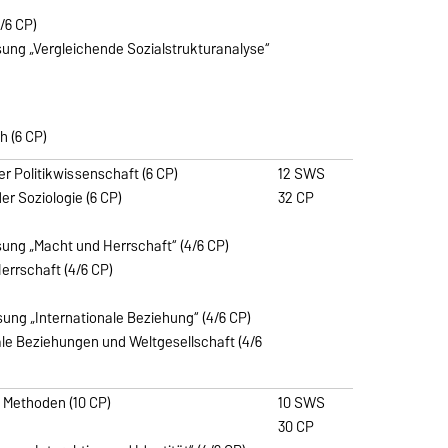
4/6 CP)
esung „Vergleichende Sozialstrukturanalyse“
h (6 CP)
er Politikwissenschaft (6 CP)
12 SWS
er Soziologie (6 CP)
32 CP
esung „Macht und Herrschaft“ (4/6 CP)
errschaft (4/6 CP)
sung „Internationale Beziehung“ (4/6 CP)
ale Beziehungen und Weltgesellschaft (4/6
e Methoden (10 CP)
10 SWS
30 CP