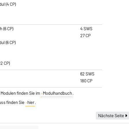
dul (4 CP)
h (6 CP)
4 SWS
27 CP
dul (6 CP)
)
12 CP)
62 SWS
180 CP
 Modulen finden Sie im
Modulhandbuch
.
uss finden Sie
hier
.
Nächste Seite