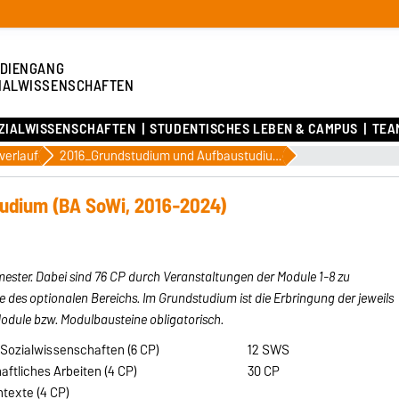
DIENGANG
IALWISSENSCHAFTEN
ZIALWISSENSCHAFTEN
STUDENTISCHES LEBEN & CAMPUS
TEA
verlauf
2016_Grundstudium und Aufbaustudium (BA SoWi)
udium (BA SoWi, 2016-2024)
ster. Dabei sind 76 CP durch Veranstaltungen der Module 1-8 zu
 des optionalen Bereichs. Im Grundstudium ist die Erbringung der jeweils
odule bzw. Modulbausteine obligatorisch.
g Sozialwissenschaften (6 CP)
12 SWS
aftliches Arbeiten (4 CP)
30 CP
ntexte (4 CP)