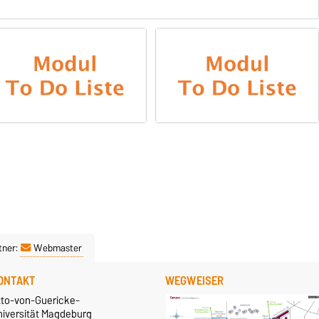
tner:
Webmaster
ONTAKT
WEGWEISER
tto-von-Guericke-
niversität Magdeburg